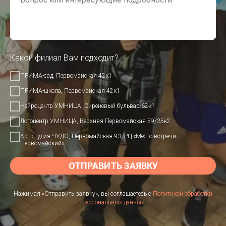
Какой филиал Вам подходит?
ПРИМА-сад, Первомайская 42к1
ПРИМА-школа, Первомайская 42к1
Нейроцентр УМНИЦА, Сиреневый бульвар 62к1
Логоцентр УМНИЦА, Верхняя Первомайская 59/35к2
Арт-студия ЧУДО, Первомайская 93, РЦ «Место встречи
Первомайский»
ОТПРАВИТЬ ЗАЯВКУ
Нажимая «Отправить заявку», вы соглашаетесь с
Политикой обработки
персональных данных